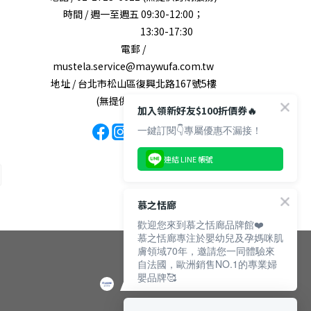
時間 / 週一至週五 09:30-12:00；
13:30-17:30
電郵 /
mustela.service@maywufa.com.tw
地址 / 台北市松山區復興北路167號5樓
(無提供現場販售)
加入領新好友$100折價券🔥
一鍵訂閱👇專屬優惠不漏接！
連結 LINE 帳號
慕之恬廊
歡迎您來到慕之恬廊品牌館❤️
慕之恬廊專注於嬰幼兒及孕媽咪肌
膚領域70年，邀請您一同體驗來
自法國，歐洲銷售NO.1的專業婦
嬰品牌🥰