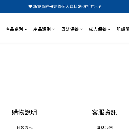
♥️ 新會員註冊完善個人資料送<9折券> 💰
產品系列
產品類別
母嬰保養
成人保養
肌膚
購物說明
客服資訊
付款方式
聯絡我們