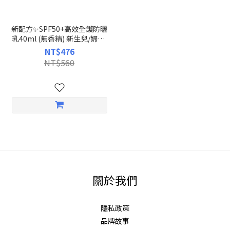
新配方✨SPF50+高效全護防曬
乳40ml (無香精) 新生兒/婦孕/
兒童/成人均可使用｜新生兒防
NT$476
曬｜慕之恬廊Mustela【兒童防
NT$560
曬/幼兒防曬/嬰兒防曬/孕婦防
曬/溫和防曬/長效防曬/友善海
洋防曬】
關於我們
隱私政策
品牌故事