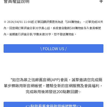
會員權益說明
※ 2026/04/01 11:00起 訂單回饋評價更改為送「$88購物金」，訂單完成30天
內，回官網訂單評論分享30字真心話，系統會自動將$88購物金存入會員帳號
內。逾期進行評論分享/字數未達30字，恕不發送購物金。
\ FOLLOW US /
*如您為慕之恬廊舊官網(APP)會員，誠摯邀請您完成簡
單步驟啟用新官網帳號，體驗全新的官網服務及會員福利，
完成啟用後將發送200點數回饋✨
👉️點我看舊會員啟用帳號教學👈️