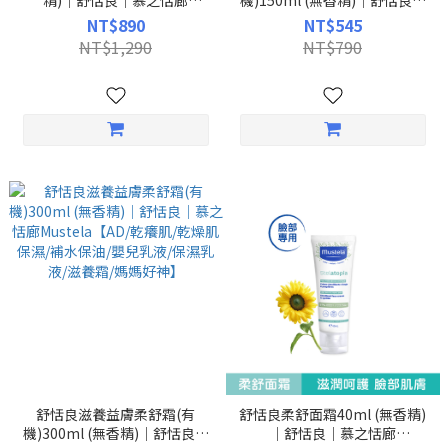
精)｜舒恬良｜慕之恬廊
機)150ml (無香精)｜舒恬良｜
Mustela【乾癢肌/AD/乾燥肌保
慕之恬廊Mustela【AD/乾癢肌/
NT$890
NT$545
濕/補水保油/嬰兒沐浴/無皂鹼/
乾燥肌保濕/補水保油/嬰兒乳
NT$1,290
NT$790
媽媽好神】
液/保濕乳液/滋養霜/媽媽好
神】
舒恬良滋養益膚柔舒霜(有
舒恬良柔舒面霜40ml (無香精)
機)300ml (無香精)｜舒恬良｜
｜舒恬良｜慕之恬廊