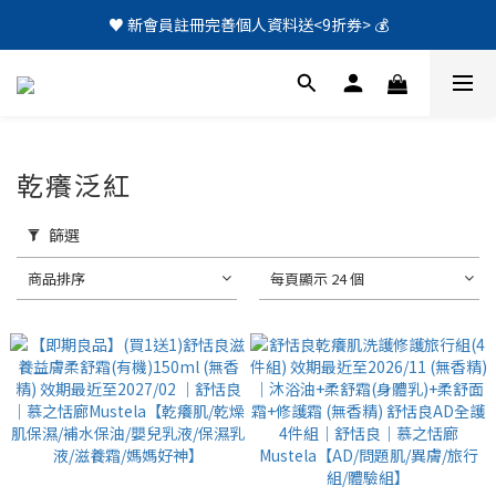
♥️ 新會員註冊完善個人資料送<9折券> 💰
乾癢泛紅
篩選
商品排序
每頁顯示 24 個