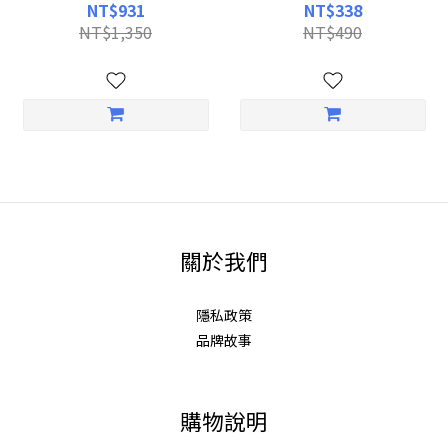
慕之恬廊Mustela【AD/乾癢肌/
Mustela【乾癢肌/AD/保水補
NT$931
NT$338
乾燥肌保濕/補水保油/嬰兒乳
油/嬰兒臉部乳液/面部乳液/乾
NT$1,350
NT$490
液/保濕乳液/滋養霜/媽媽好
燥肌保濕】
神】
關於我們
隱私政策
品牌故事
購物說明