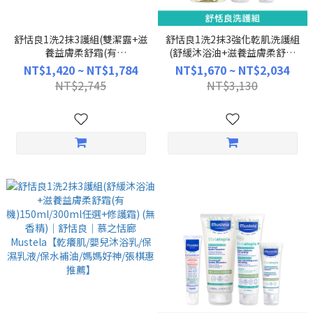
舒恬良1洗2抹3護組(雙潔露+滋
舒恬良1洗2抹3強化乾肌洗護組
養益膚柔舒霜(有
(舒緩沐浴油+滋養益膚柔舒霜
機)150ml/300ml任選+修護霜)
(有機)150ml/300ml任選+柔舒
NT$1,420 ~ NT$1,784
NT$1,670 ~ NT$2,034
(無香精)｜舒恬良｜慕之恬廊
面霜) (無香精)｜舒恬良｜慕之
NT$2,745
NT$3,130
Mustela【乾癢肌/嬰兒沐浴乳/
恬廊Mustela【乾癢肌/嬰兒沐
保濕乳液/保水補油/媽媽好神/
浴乳/保濕乳液/保水補油/媽媽
張棋惠推薦】
好神/張棋惠推薦】