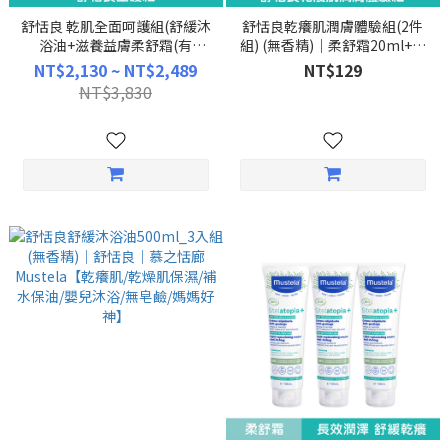
舒恬良 乾肌全面呵護組(舒緩沐
舒恬良乾癢肌潤膚體驗組(2件
浴油+滋養益膚柔舒霜(有
組) (無香精)｜柔舒霜20ml+柔
機)150ml/300ml任選+柔舒面
舒面霜3ml｜舒恬良｜慕之恬廊
NT$2,130 ~ NT$2,489
NT$129
霜+修護霜) (無香精)｜舒恬良｜
Mustela【AD/問題肌/旅行組/
NT$3,830
慕之恬廊Mustela【乾癢肌/嬰
體驗組】
兒沐浴乳/保濕乳液/保水補油/
媽媽好神/張棋惠推薦】