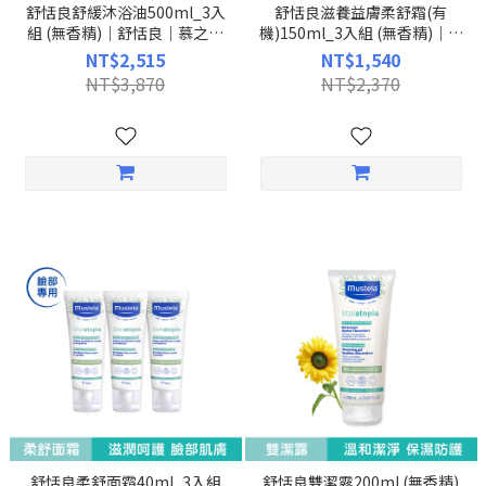
舒恬良舒緩沐浴油500ml_3入
舒恬良滋養益膚柔舒霜(有
組 (無香精)｜舒恬良｜慕之恬
機)150ml_3入組 (無香精)｜舒
廊Mustela【乾癢肌/乾燥肌保
恬良｜慕之恬廊Mustela【乾癢
NT$2,515
NT$1,540
濕/補水保油/嬰兒沐浴/無皂鹼/
肌/乾燥肌保濕/補水保油/嬰兒
NT$3,870
NT$2,370
媽媽好神】
乳液/保濕乳液/滋養霜/媽媽好
神】
舒恬良柔舒面霜40ml_3入組
舒恬良雙潔露200ml (無香精)