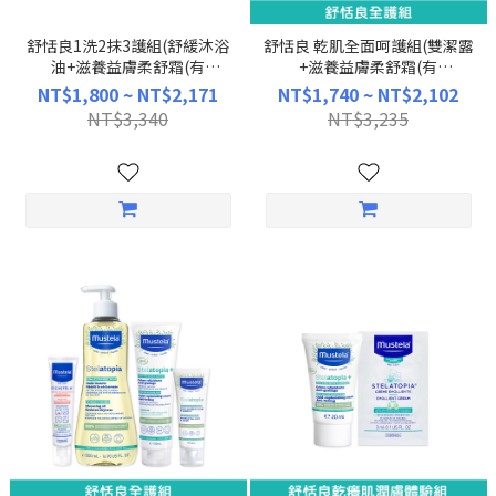
舒恬良1洗2抹3護組(舒緩沐浴
舒恬良 乾肌全面呵護組(雙潔露
油+滋養益膚柔舒霜(有
+滋養益膚柔舒霜(有
機)150ml/300ml任選+修護霜)
機)150ml/300ml任選+柔舒面
NT$1,800 ~ NT$2,171
NT$1,740 ~ NT$2,102
(無香精)｜舒恬良｜慕之恬廊
霜+修護霜) (無香精)｜舒恬良｜
NT$3,340
NT$3,235
Mustela【乾癢肌/嬰兒沐浴乳/
慕之恬廊Mustela【乾癢肌/嬰
保濕乳液/保水補油/媽媽好神/
兒沐浴乳/保濕乳液/保水補油/
張棋惠推薦】
媽媽好神/張棋惠推薦】