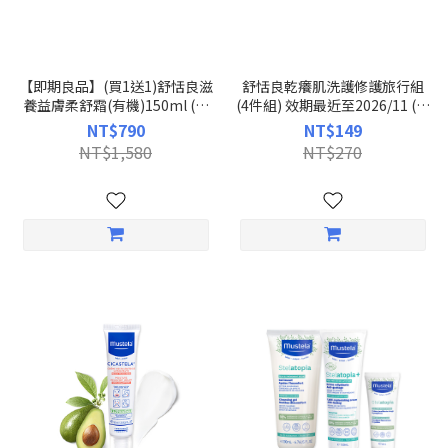
【即期良品】(買1送1)舒恬良滋
舒恬良乾癢肌洗護修護旅行組
養益膚柔舒霜(有機)150ml (無
(4件組) 效期最近至2026/11 (無
香精) 效期最近至2027/02 ｜舒
香精)｜沐浴油+柔舒霜(身體
NT$790
NT$149
恬良｜慕之恬廊Mustela【乾癢
乳)+柔舒面霜+修護霜 (無香精)
NT$1,580
NT$270
肌/乾燥肌保濕/補水保油/嬰兒
舒恬良AD全護4件組｜舒恬良
乳液/保濕乳液/滋養霜/媽媽好
｜慕之恬廊Mustela【AD/問題
神】
肌/異膚/旅行組/體驗組】