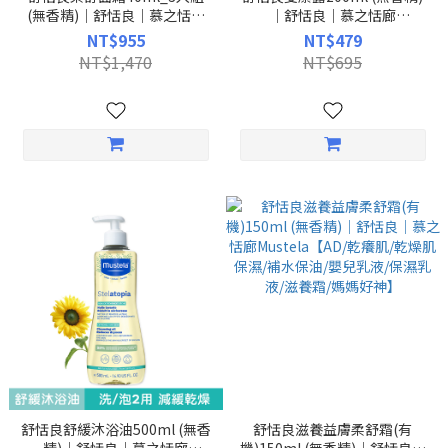
(無香精)｜舒恬良｜慕之恬廊
｜舒恬良｜慕之恬廊
Mustela【乾癢肌/嬰兒面霜/寶
Mustela【乾癢肌/AD/嬰兒洗
NT$955
NT$479
寶臉部乳液/寶寶臉部乾燥】
沐/嬰幼兒洗臉洗身體一瓶搞定/
NT$1,470
NT$695
媽媽好神/張棋惠推薦】
舒恬良舒緩沐浴油500ml (無香
舒恬良滋養益膚柔舒霜(有