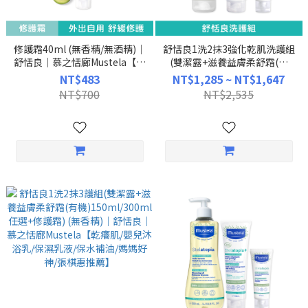
修護霜40ml (無香精/無酒精)｜
舒恬良1洗2抹3強化乾肌洗護組
舒恬良｜慕之恬廊Mustela【修
(雙潔露+滋養益膚柔舒霜(有
復霜/嬰兒修護霜】
機)150ml/300ml任選+柔舒面
NT$483
NT$1,285 ~ NT$1,647
霜) (無香精)｜舒恬良｜慕之恬
NT$700
NT$2,535
廊Mustela【乾癢肌/嬰兒沐浴
乳/保濕乳液/保水補油/媽媽好
神/張棋惠推薦】