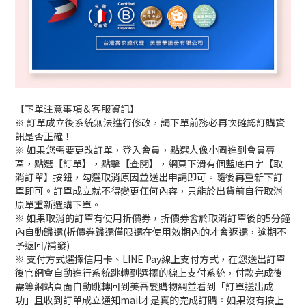
【下單注意事項＆客服資訊】
※ 訂單成立後系統無法進行修改，請下單前務必再次確認訂購資
訊是否正確！
※ 如果您需要更改訂單，登入會員，點選人像小圖進到會員專
區，點選【訂單】，點擊【查閱】，網頁下滑有個藍底白字【取
消訂單】按鈕，勾選取消原因並送出申請即可。隨後再重新下訂
單即可。訂單成立就不得變更任何內容，只能於出貨前自行取消
原單重新選購下單。
※ 如果取消的訂單有使用折價券，折價券會於取消訂單後的5分鐘
內自動歸還(折價券歸還僅限還在使用效期內的才會返還，逾期不
予返回/補發)
※ 支付方式選擇信用卡、LINE Pay線上支付方式，在您送出訂單
後官網會自動進行系統跳轉到選擇的線上支付系統，付款完成後
需等網站頁面自動跳轉回到美吾髮購物網並看到「訂單送出成
功」且收到訂單成立通知mail才是真的完成訂購。如果沒有按上