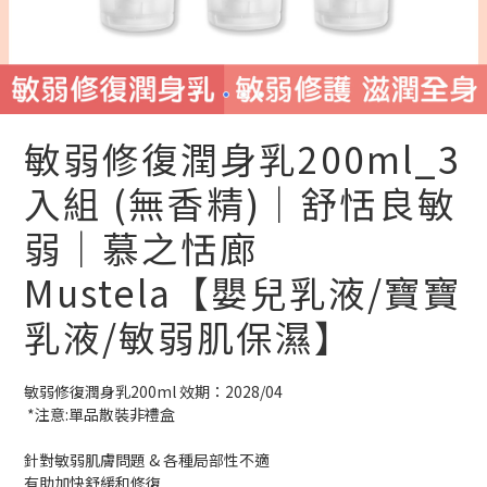
敏弱修復潤身乳200ml_3
入組 (無香精)｜舒恬良敏
弱｜慕之恬廊
Mustela【嬰兒乳液/寶寶
乳液/敏弱肌保濕】
敏弱修復潤身乳200ml 效期：2028/04
 *注意:單品散裝非禮盒
針對敏弱肌膚問題 & 各種局部性不適
有助加快舒緩和修復