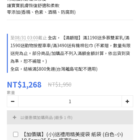
讓寶寶肌膚恢復舒適和柔軟
零添加(香精、色素、酒精、防腐劑)
至
08/31 03:00
截止
全店，【滿額贈】滿1190送多慕雙潔乳/滿
1590送動物按壓車車/滿3490送有機棉包巾 (不累贈，數量有限
送完為止。部分商品/加購品不列入滿額金額計算，依出貨到貨
為準，恕不補贈。)
全店，結帳滿$800免運(台灣離島宅配不適用)
NT$1,268
NT$1,950
數量
以優惠價加購商品
(最多 1 件)
【加價購】(小)送禮用精美提袋 紙袋 (白色-小)