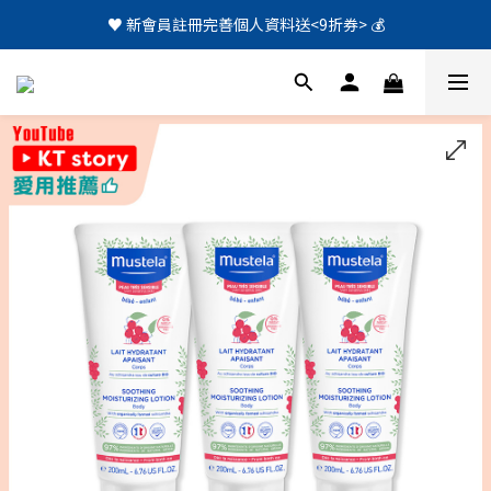
♥️ 新會員註冊完善個人資料送<9折券> 💰