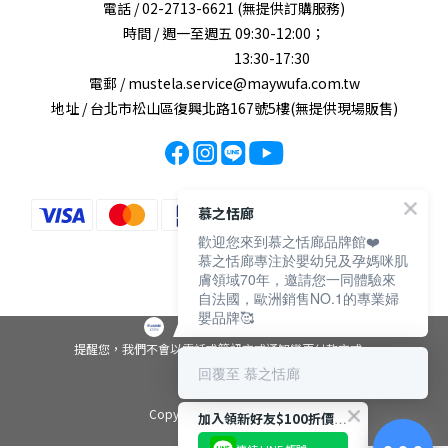
電話 / 02-2713-6621 (無提供訂購服務)
時間 / 週一至週五 09:30-12:00；
13:30-17:30
電郵 / mustela.service@maywufa.com.tw
地址 / 台北市松山區復興北路167號5樓(無提供現場販售)
慕之恬廊
歡迎您來到慕之恬廊品牌館❤️
慕之恬廊專注於嬰幼兒及孕媽咪肌
膚領域70年，邀請您一同體驗來
自法國，歐洲銷售NO.1的專業婦
嬰品牌🥰
提醒您，我們不會以電話或簡訊方式通知變更付款方式。
回覆至 慕之恬廊
Copyright© 2025 MUSTELA
加入領新好友$100折價券🔥