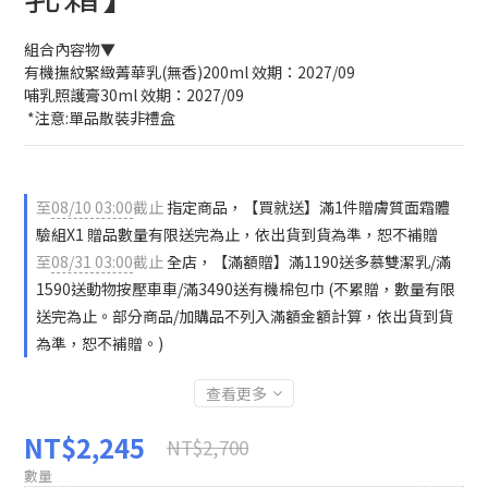
組合內容物▼
有機撫紋緊緻菁華乳(無香)200ml 效期：2027/09
哺乳照護膏30ml 效期：2027/09
 *注意:單品散裝非禮盒
至
08/10 03:00
截止
指定商品，【買就送】滿1件贈膚質面霜體
驗組X1 贈品數量有限送完為止，依出貨到貨為準，恕不補贈
至
08/31 03:00
截止
全店，【滿額贈】滿1190送多慕雙潔乳/滿
1590送動物按壓車車/滿3490送有機棉包巾 (不累贈，數量有限
送完為止。部分商品/加購品不列入滿額金額計算，依出貨到貨
為準，恕不補贈。)
查看更多
NT$2,245
NT$2,700
數量