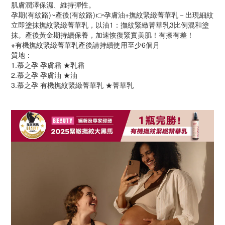
肌膚潤澤保濕、維持彈性。
孕期(有紋路)~產後(有紋路)👉孕膚油+撫紋緊緻菁華乳－出現細紋
立即塗抹撫紋緊緻菁華乳，以油1：撫紋緊緻菁華乳3比例混和塗
抹。產後黃金期持續保養，加速恢復緊實美肌！有擦有差！
※有機撫紋緊緻菁華乳產後請持續使用至少6個月
質地：
1.慕之孕 孕膚霜 ★乳霜
2.慕之孕 孕膚油 ★油
3.慕之孕 有機撫紋緊緻菁華乳 ★菁華乳