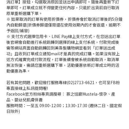
消訂單】按鈕，勾選取消原因並送出申請即可。隨後再重新下訂
單即可。訂單成立就不得變更任何內容，只能於出貨前自行取消
原單重新選購下單。
※ 如果取消的訂單有使用折價券，折價券會於取消訂單後的5分鐘
內自動歸還(折價券歸還僅限還在使用效期內的才會返還，逾期不
予返回/補發)
※ 支付方式選擇信用卡、LINE Pay線上支付方式，在您送出訂單
後官網會自動進行系統跳轉到選擇的線上支付系統，付款完成後
需等網站頁面自動跳轉回到美吾髮購物網並看到「訂單送出成
功」且收到訂單成立通知mail才是真的完成訂購。如果沒有按上
述方式確實完成付款流程，訂單後續會被系統自動取消，取消單
無法恢復，需請您重新選購下單，活動優惠依新訂單成立時的活
動優惠為準。
若有其他問題，歡迎撥打服務專線(02)2713-6621，也可至FB粉
專直接線上私訊提問喔!
Facebook官方粉絲專頁請搜尋： 慕之恬廊Mustela-懷孕、產
品、嬰幼兒肌膚保養
服務時間：一至五 09:00-12:00；13:30-17:30 (週休二日、國定假
日除外)