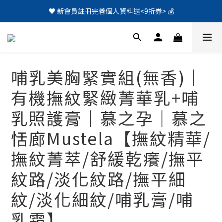
♥️ 新會員註冊完善個人資料送<9折券> 💰
哺乳美胸緊實組(無香)｜
有機撫紋緊緻菁華乳+哺
乳照護膏｜慕之孕｜慕之
恬廊Mustela【撫紋精華/
撫紋菁萃/舒緩乾癢/撫平
紋路/淡化紋路/撫平細
紋/淡化細紋/哺乳膏/哺
乳霜】