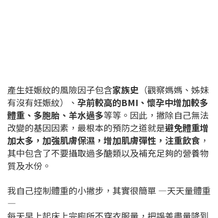
產生妊娠紋的風險因子包含
家族史
（觀察媽媽、姊妹
有沒有妊娠紋）、
孕前較高的BMI、懷孕中增加較多
體重、多胞胎、羊水過多
等等。因此，撇除自己無法
改變的基因因素，最根本的預防之道就是
避免體重增
加太多，加強肌膚保濕，增加肌膚彈性，注重飲食
，
其中包含了不要攝取過多醣類以及補充足夠的營養物
質及水份。
我自己控制體重的小撇步，其實很簡單 —天天量體重
—
每天早上起床上完廁所不穿衣服量，把誤差盡量降到