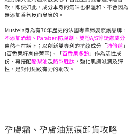
款，即便如此，成分本身的氣味也很溫和、不會因為
無添加香氛反而臭臭的。
Mustela身為有70年歷史的法國專業婦嬰照護品牌，
不添加酒精、Paraben防腐劑、雙酚A/S等疑慮成分
自然不在話下；以創新雙專利的抗紋成分「
沛修蓮
」
(百香果籽高倍菁萃)、「
百香果多酚
」作為活性成
份、再搭配
酪梨油
及
酪梨胜肽
，強化肌膚滋潤及彈
性，是對付細紋有力的助攻。
孕膚霜、孕膚油無痕卸貨攻略