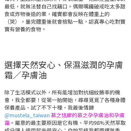
最低，就無法替自己找藉口。偶爾嘴饞破戒吃太多甜
食或炸物後造的業，確實都會反映在體重上的
（哭），量完體重後就會檢點一點，認真專心吃對寶
寶有營養的食物。
選擇天然安心、保濕滋潤的孕膚
霜／孕膚油
除了生活模式以外，所有能增加對抗細紋勝率的機
會，我全都要！從第一胎開始，尋尋覓覓了各種身體
保養產品、試了不下十種，我最後情歸
@mustela_taiwan
慕之恬廊的慕之孕孕膚油和孕膚
霜
。屬意的最主要原因是它有機、平均98%天然萃取
成分讓人使用起來很安心；自始至終我都選擇無香