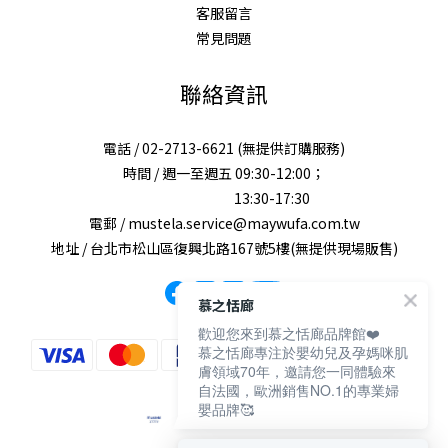
客服留言
常見問題
聯絡資訊
電話 / 02-2713-6621 (無提供訂購服務)
時間 / 週一至週五 09:30-12:00；
13:30-17:30
電郵 / mustela.service@maywufa.com.tw
地址 / 台北市松山區復興北路167號5樓(無提供現場販售)
慕之恬廊
歡迎您來到慕之恬廊品牌館❤️
慕之恬廊專注於嬰幼兒及孕媽咪肌
膚領域70年，邀請您一同體驗來
自法國，歐洲銷售NO.1的專業婦
嬰品牌🥰