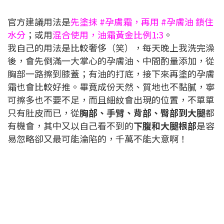
官方建議用法是
先塗抹 #孕膚霜，再用 #孕膚油 鎖住
水分
；或用
混合使用，油霜黃金比例1:3
。
我自己的用法是比較奢侈（笑），每天晚上我洗完澡
後，會先倒滿一大掌心的孕膚油、中間酌量添加，從
胸部一路擦到膝蓋；有油的打底，接下來再塗的孕膚
霜也會比較好推。畢竟成份天然、質地也不黏膩，寧
可擦多也不要不足，而且細紋會出現的位置，不單單
只有肚皮而已，從
胸部、手臂、背部、臀部到大腿
都
有機會，其中又以自己看不到的
下腹和大腿根部
是容
易忽略卻又最可能淪陷的，千萬不能大意啊！