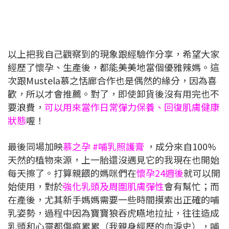
以上把我自己觀察到的現象跟經驗作分享，希望大家
經歷了懷孕、生產後，都能美美地當個優雅辣媽。這
次跟Mustela慕之恬廊合作也是偶然的緣分，因為喜
歡，所以才會推薦。對了，即使卸貨後沒有用完也不
要浪費，
可以用來當作日常彈力保養、回復肌膚健康
狀態
喔！
最後同場加映
慕之孕 #哺乳照護膏
，成分來自100%
天然的植物來源，上一胎還沒遇見它的我現在也開始
每天擦了。打算親餵的媽咪們在
懷孕24週後
就可以開
始使用，對於
強化乳頭及周圍肌膚彈性
會有幫忙；而
在產後，尤其新手媽媽需要一些時間摸索出正確的哺
乳姿勢，過程中因為寶寶狼吞虎嚥地拉扯，往往造成
乳頭和心靈都傷痕累累（我親身經歷的血淚史），哺