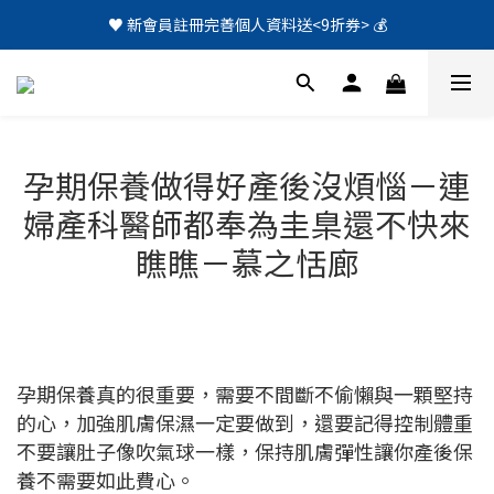
♥️ 新會員註冊完善個人資料送<9折券> 💰
孕期保養做得好產後沒煩惱－連
婦產科醫師都奉為圭臬還不快來
瞧瞧－慕之恬廊
孕期保養真的很重要，需要不間斷不偷懶與一顆堅持
的心，加強肌膚保濕一定要做到，還要記得控制體重
不要讓肚子像吹氣球一樣，保持肌膚彈性讓你產後保
養不需要如此費心。