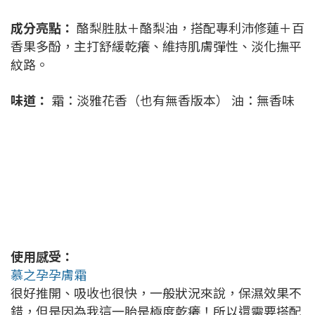
成分亮點：
酪梨胜肽＋酪梨油，搭配專利沛修蓮＋百
香果多酚，主打舒緩乾癢、維持肌膚彈性、淡化撫平
紋路。
味道：
霜：淡雅花香（也有無香版本） 油：無香味
使用感受：
慕之孕孕膚霜
很好推開、吸收也很快，一般狀況來說，保濕效果不
錯，但是因為我這一胎是極度乾癢！所以還需要搭配