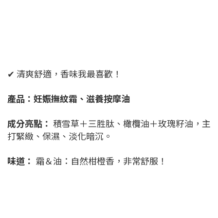
✔ 清爽舒適，香味我最喜歡！
產品：妊娠撫紋霜、滋養按摩油
成分亮點：
積雪草＋三胜肽、橄欖油＋玫瑰籽油，主
打緊緻、保濕、淡化暗沉。
味道：
霜＆油：自然柑橙香，非常舒服！